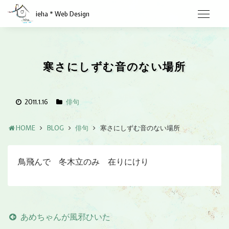
ieha * Web Design
寒さにしずむ音のない場所
2011.1.16
俳句
HOME
BLOG
俳句
寒さにしずむ音のない場所
鳥飛んで 冬木立のみ 在りにけり
あめちゃんが風邪ひいた