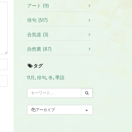
アート (9)
俳句 (517)
合気道 (3)
自然農 (87)
タグ
11月
,
俳句
,
冬
,
季語
アーカイブ