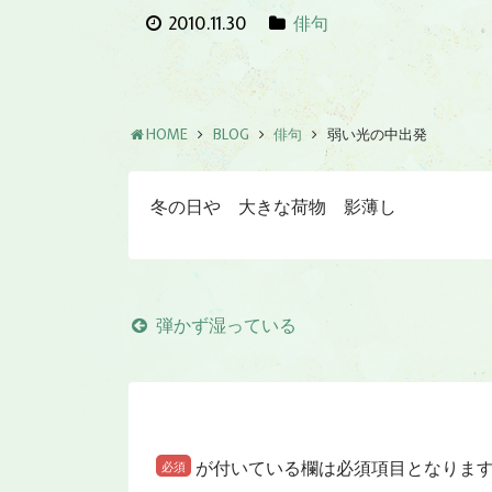
2010.11.30
俳句
HOME
BLOG
俳句
弱い光の中出発
冬の日や 大きな荷物 影薄し
弾かず湿っている
が付いている欄は必須項目となりま
必須