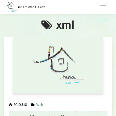
ieha * Web Design
HOME
xml
xml
2010.3.18
Web