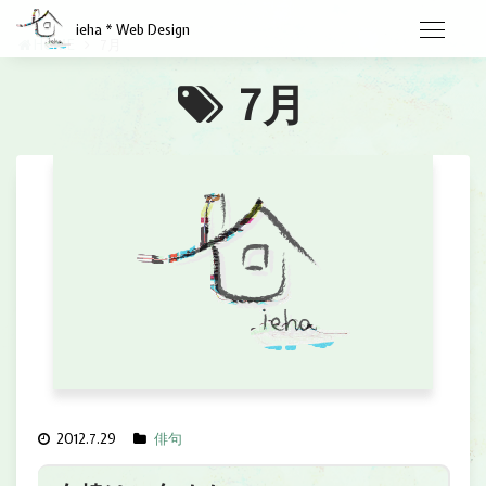
ieha * Web Design
HOME
7月
7月
2012.7.29
俳句