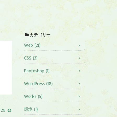
カテゴリー
Web (21)
CSS (3)
Photoshop (1)
WordPress (18)
Works (5)
環境 (1)
729