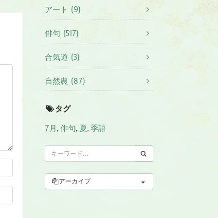
アート (9)
俳句 (517)
合気道 (3)
自然農 (87)
タグ
7月
,
俳句
,
夏
,
季語
アーカイブ