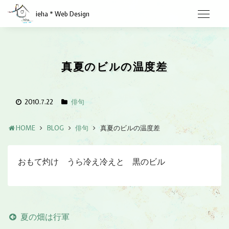
ieha * Web Design
真夏のビルの温度差
2010.7.22
俳句
HOME
BLOG
俳句
真夏のビルの温度差
おもて灼け うら冷え冷えと 黒のビル
夏の畑は行軍