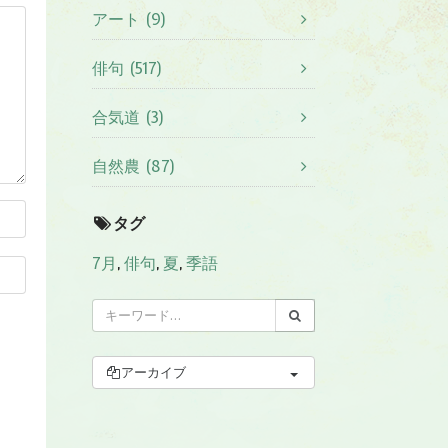
アート (9)
俳句 (517)
合気道 (3)
自然農 (87)
タグ
7月
,
俳句
,
夏
,
季語
アーカイブ