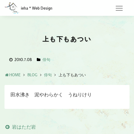
ieha * Web Design
上も下もあつい
2010.7.08
俳句
HOME
BLOG
俳句
上も下もあつい
田水沸き 泥やわらかく うねりけり
岩はただ岩