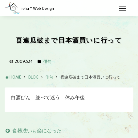
ieha * Web Design
喜連瓜破まで日本酒買いに行って
2009.5.14
俳句
HOME
BLOG
俳句
喜連瓜破まで日本酒買いに行って
白酒びん 並べて迷う 休み午後
食器洗いも楽になった