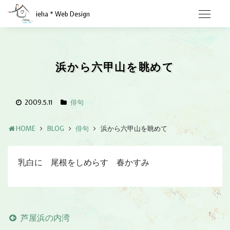
ieha * Web Design
浜から六甲山を眺めて
2009.5.11
俳句
HOME
BLOG
俳句
浜から六甲山を眺めて
乳白に 尾根をしめらす 春かすみ
芦屋浜の内湾