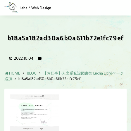
ieha * Web Design
b18a5a182ad30a6b0a611b72e1fc79ef
2022.10.04
HOME
BLOG
【お仕事】人文系私設図書館 Lucha Libroページ
追加
b18a5a182ad30a6b0a611b72e1fc79ef