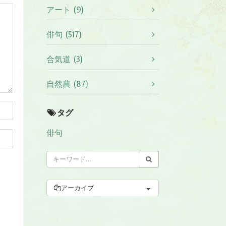
アート (9)
俳句 (517)
合気道 (3)
自然農 (87)
タグ
俳句
アーカイブ