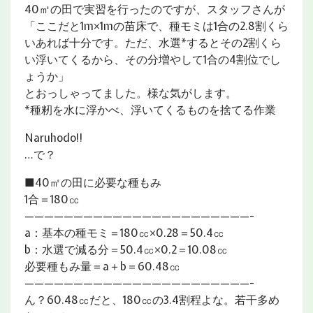
40㎡の田で実習を行ったのですが、スタッフさんが
「ここだと1m×1mの苗床で、種モミは1合の2.8割くら
いあれば十分です。ただ、水選*するとその2割くら
い浮いてくるから、その分増やして1合の4割位でし
ょうか」
とおっしゃってました。様な気がします。
*種籾を水に浮かべ、浮いてくるものを捨てる作業
Naruhodo!!
…で？
■40㎡の田に必要な種もみ
1合＝180㏄
———————————————————————-
a：基本の種モミ＝180㏄×0.28＝50.4㏄
b：水選で減る分＝50.4㏄×0.2＝10.08㏄
必要種もみ量＝a＋b＝60.48㏄
———————————————————————-
ん？60.48㏄だと、180㏄の3.4割程よな。若干多め