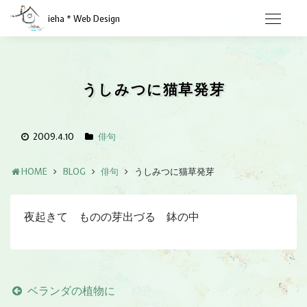
ieha * Web Design
うしみつに猫草発芽
2009.4.10
俳句
HOME
BLOG
俳句
うしみつに猫草発芽
夜起きて ものの芽出づる 鉢の中
ベランダの植物に