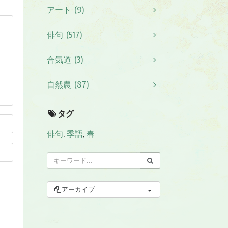
アート (9)
俳句 (517)
合気道 (3)
自然農 (87)
タグ
俳句
,
季語
,
春
アーカイブ