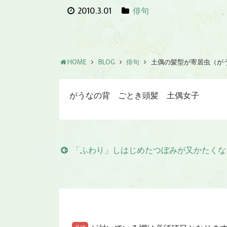
2010.3.01
俳句
HOME
BLOG
俳句
土偶の髪型が寄居虫（が
がうなの背 ごとき頭髪 土偶女子
「ふわり」しはじめたつぼみが又かたくな