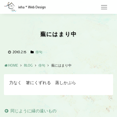
ieha * Web Design
蕪にはまり中
2010.2.15
俳句
HOME
BLOG
俳句
蕪にはまり中
力なく 箸にくずれる 蒸しかぶら
同じように縁の遠いもの