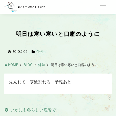
ieha * Web Design
明日は寒い寒いと口癖のように
2010.2.02
俳句
HOME
BLOG
俳句
明日は寒い寒いと口癖のように
先んじて 寒波恐れる 予報あと
いかにも冬らしい晩餐で