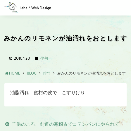
ieha * Web Design
みかんのリモネンが油汚れをおとします
2010.1.20
俳句
HOME
BLOG
俳句
みかんのリモネンが油汚れをおとします
油脂汚れ 蜜柑の皮で こすりけり
子供のころ、剣道の寒稽古でコテンパンにやられて