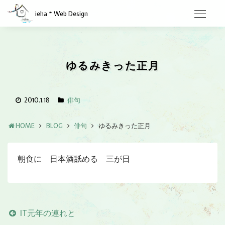
ieha * Web Design
ゆるみきった正月
2010.1.18
俳句
HOME
BLOG
俳句
ゆるみきった正月
朝食に 日本酒舐める 三が日
IT元年の連れと