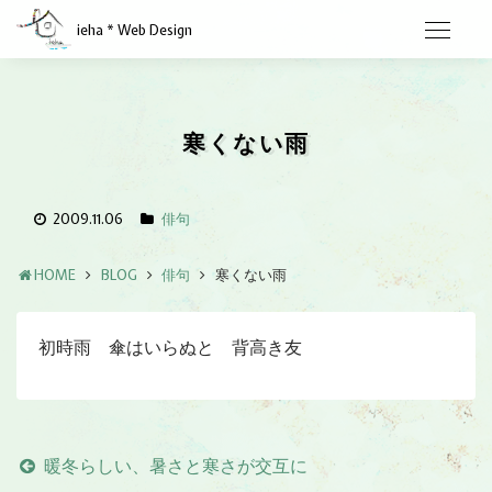
ieha * Web Design
寒くない雨
2009.11.06
俳句
HOME
BLOG
俳句
寒くない雨
初時雨 傘はいらぬと 背高き友
暖冬らしい、暑さと寒さが交互に