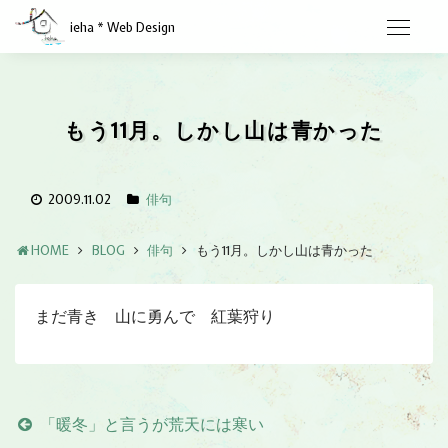
ieha * Web Design
もう11月。しかし山は青かった
2009.11.02
俳句
HOME
BLOG
俳句
もう11月。しかし山は青かった
まだ青き 山に勇んで 紅葉狩り
「暖冬」と言うが荒天には寒い