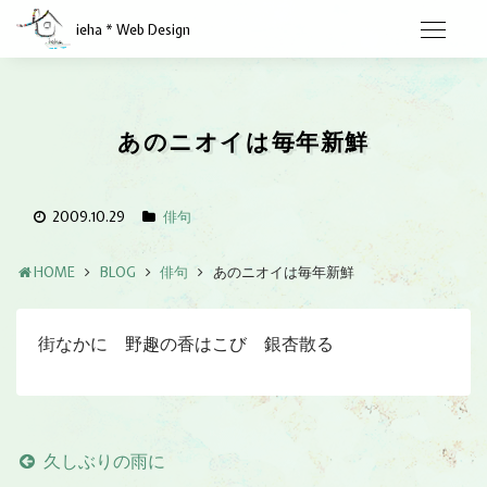
ieha * Web Design
あのニオイは毎年新鮮
2009.10.29
俳句
HOME
BLOG
俳句
あのニオイは毎年新鮮
街なかに 野趣の香はこび 銀杏散る
久しぶりの雨に