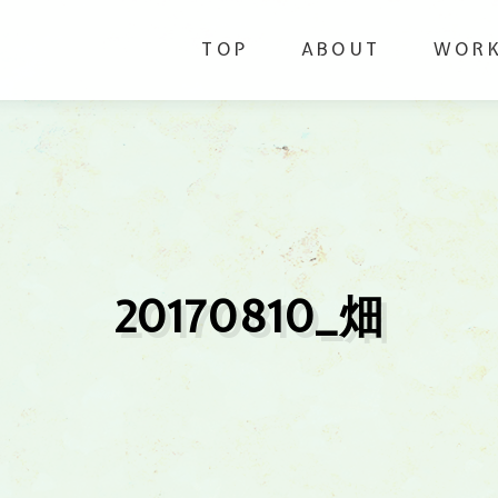
TOP
ABOUT
WOR
20170810_畑