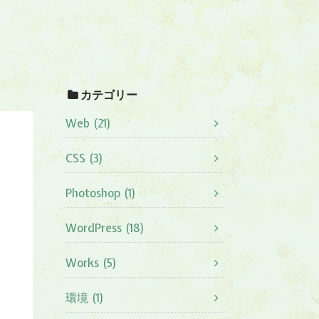
カテゴリー
Web (21)
CSS (3)
Photoshop (1)
WordPress (18)
Works (5)
環境 (1)