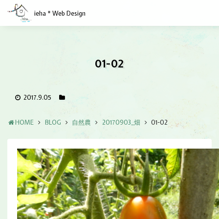
ieha * Web Design
01-02
2017.9.05
HOME
BLOG
自然農
20170903_畑
01-02