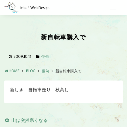
ieha * Web Design
新自転車購入で
2009.10.15
俳句
HOME
BLOG
俳句
新自転車購入で
新しき 自転車走り 秋高し
山は突然寒くなる