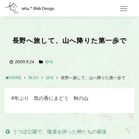
ieha * Web Design
長野へ旅して、山へ降りた第一歩で
2009.9.24
俳句
HOME
BLOG
俳句
長野へ旅して、山へ降りた第一歩で
4年ぶり 気の香にまどう 秋の山
うつぼ公園で、隆盛を誇った蝉たちの最後