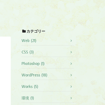
カテゴリー
Web (21)
CSS (3)
Photoshop (1)
WordPress (18)
Works (5)
環境 (1)