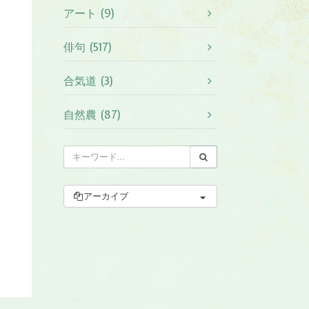
アート (9)
俳句 (517)
合気道 (3)
自然農 (87)
アーカイブ