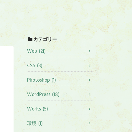
カテゴリー
Web (21)
CSS (3)
Photoshop (1)
WordPress (18)
Works (5)
環境 (1)