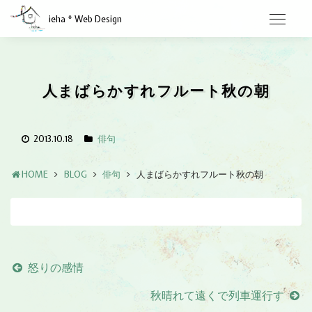
ieha * Web Design
人まばらかすれフルート秋の朝
2013.10.18
俳句
HOME
BLOG
俳句
人まばらかすれフルート秋の朝
怒りの感情
秋晴れて遠くで列車運行す