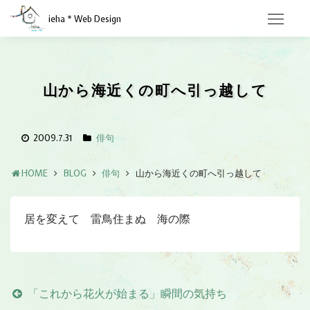
ieha * Web Design
山から海近くの町へ引っ越して
2009.7.31
俳句
HOME
BLOG
俳句
山から海近くの町へ引っ越して
居を変えて 雷鳥住まぬ 海の際
「これから花火が始まる」瞬間の気持ち