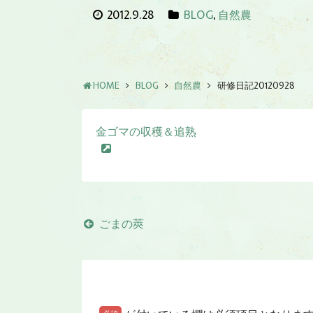
2012.9.28
BLOG
,
自然農
HOME
BLOG
自然農
研修日記20120928
金ゴマの収穫＆追熟
ごまの莢