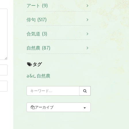
アート (9)
俳句 (517)
合気道 (3)
自然農 (87)
タグ
a&c
,
自然農
アーカイブ