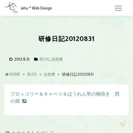
ieha * Web Design
研修日記20120831
2012.8.31
BLOG
,
自然農
HOME
BLOG
自然農
研修日記20120831
ブロッコリー＆キャベツ＆ほうれん草の種蒔き 西
の畑