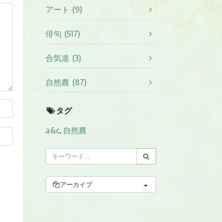
アート (9)
俳句 (517)
合気道 (3)
自然農 (87)
タグ
a&c
,
自然農
アーカイブ