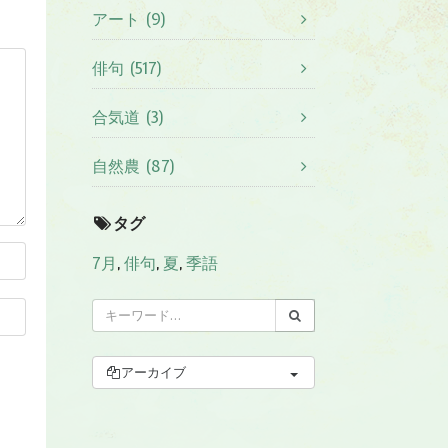
アート (9)
俳句 (517)
合気道 (3)
自然農 (87)
タグ
7月
,
俳句
,
夏
,
季語
アーカイブ