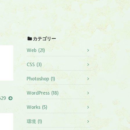
カテゴリー
Web (21)
CSS (3)
Photoshop (1)
WordPress (18)
629
Works (5)
環境 (1)