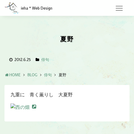
ieha * Web Design
夏野
2012.6.25
俳句
HOME
BLOG
俳句
夏野
九重に 青く薫りし 大夏野