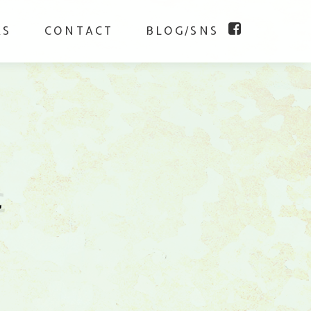
KS
CONTACT
BLOG/SNS
に