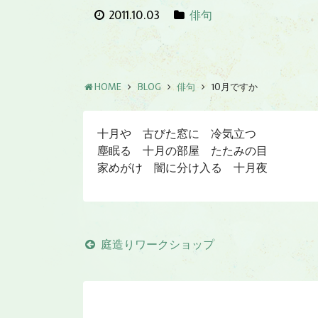
2011.10.03
俳句
HOME
BLOG
俳句
10月ですか
十月や 古びた窓に 冷気立つ
塵眠る 十月の部屋 たたみの目
家めがけ 闇に分け入る 十月夜
庭造りワークショップ