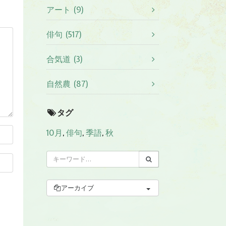
アート (9)
俳句 (517)
合気道 (3)
自然農 (87)
タグ
10月
,
俳句
,
季語
,
秋
アーカイブ