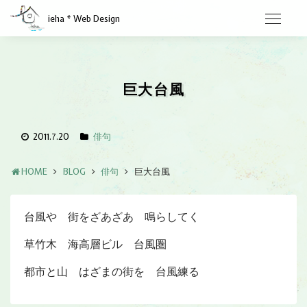
ieha * Web Design
巨大台風
2011.7.20
俳句
HOME
BLOG
俳句
巨大台風
台風や 街をざあざあ 鳴らしてく
草竹木 海高層ビル 台風圏
都市と山 はざまの街を 台風練る