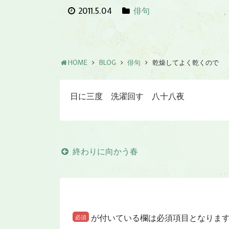
2011.5.04
俳句
HOME
BLOG
俳句
乾燥してよく乾くので
日に三度 洗濯回す 八十八夜
終わりに向かう春
が付いている欄は必須項目となりま
必須