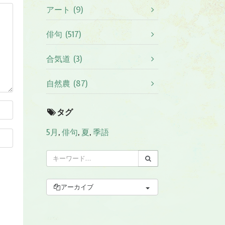
アート (9)
俳句 (517)
合気道 (3)
自然農 (87)
タグ
5月
,
俳句
,
夏
,
季語
アーカイブ