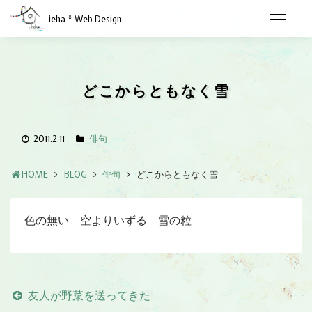
ieha * Web Design
どこからともなく雪
2011.2.11
俳句
HOME
BLOG
俳句
どこからともなく雪
色の無い 空よりいずる 雪の粒
友人が野菜を送ってきた