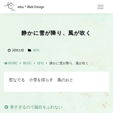
ieha * Web Design
静かに雪が降り、風が吹く
2011.1.10
俳句
HOME
BLOG
俳句
静かに雪が降り、風が吹く
窓なでる 小雪を揺らす 風のおと
寒すぎるので脇目をふれない