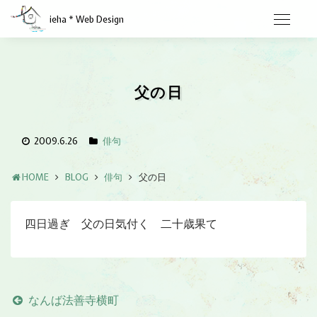
ieha * Web Design
父の日
2009.6.26
俳句
HOME
BLOG
俳句
父の日
四日過ぎ 父の日気付く 二十歳果て
なんば法善寺横町