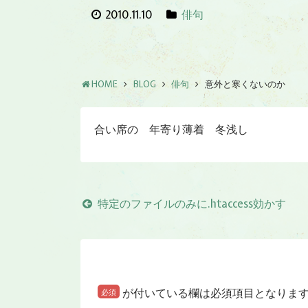
2010.11.10
俳句
HOME
BLOG
俳句
意外と寒くないのか
合い席の 年寄り薄着 冬浅し
特定のファイルのみに.htaccess効かす
が付いている欄は必須項目となりま
必須