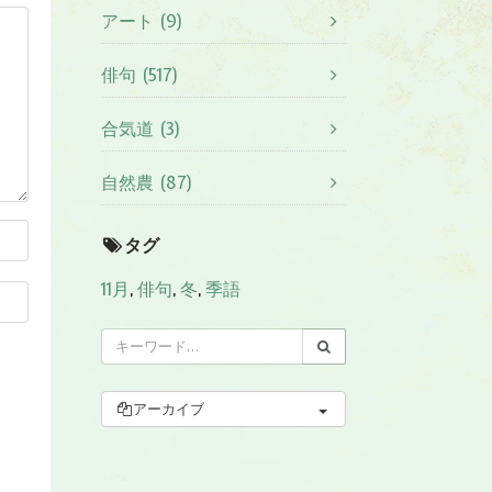
アート (9)
俳句 (517)
合気道 (3)
自然農 (87)
タグ
11月
,
俳句
,
冬
,
季語
アーカイブ