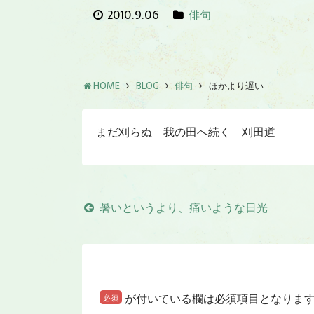
2010.9.06
俳句
HOME
BLOG
俳句
ほかより遅い
まだ刈らぬ 我の田へ続く 刈田道
暑いというより、痛いような日光
が付いている欄は必須項目となりま
必須