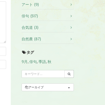
アート (9)
俳句 (517)
合気道 (3)
自然農 (87)
タグ
9月
,
俳句
,
季語
,
秋
アーカイブ