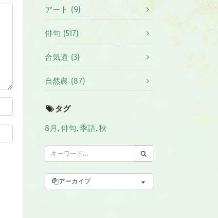
アート (9)
俳句 (517)
合気道 (3)
自然農 (87)
タグ
8月
,
俳句
,
季語
,
秋
アーカイブ