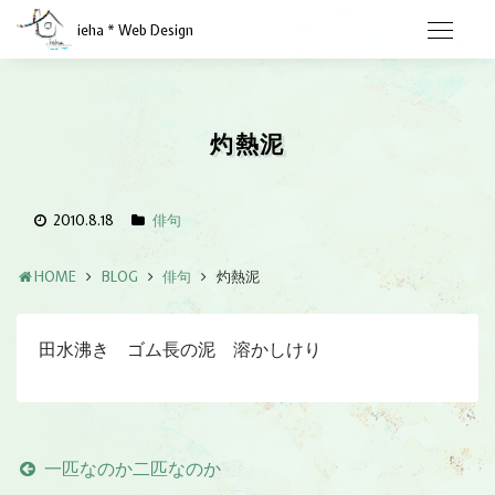
ieha * Web Design
灼熱泥
2010.8.18
俳句
HOME
BLOG
俳句
灼熱泥
田水沸き ゴム長の泥 溶かしけり
一匹なのか二匹なのか