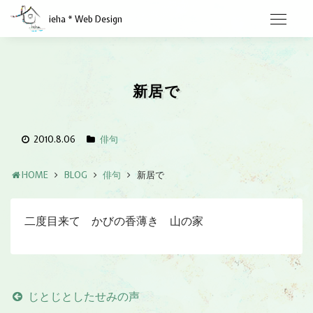
ieha * Web Design
新居で
2010.8.06
俳句
HOME
BLOG
俳句
新居で
二度目来て かびの香薄き 山の家
じとじとしたせみの声